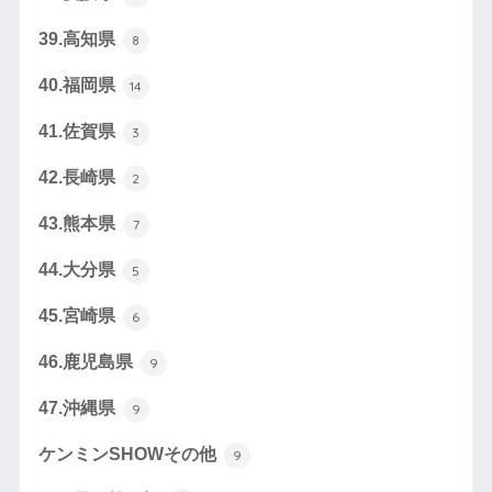
39.高知県
8
40.福岡県
14
41.佐賀県
3
42.長崎県
2
43.熊本県
7
44.大分県
5
45.宮崎県
6
46.鹿児島県
9
47.沖縄県
9
ケンミンSHOWその他
9