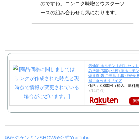
のですね。ニンニク味噌とウスターソ
ースの組み合わせも気になります。
気仙沼 ホルモン お試しセット
みそ味 (300g×4種) 豚ホルモン
焼き肉 鍋 ご当地 お取り寄せ 
満足食べきりサイズ
価格：3,880円（税込、送料無
7/11時点)
楽
秘密のケンミンSHOW極公式YouTube