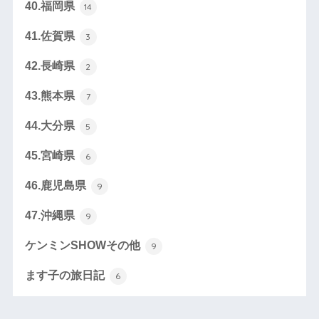
40.福岡県
14
41.佐賀県
3
42.長崎県
2
43.熊本県
7
44.大分県
5
45.宮崎県
6
46.鹿児島県
9
47.沖縄県
9
ケンミンSHOWその他
9
ます子の旅日記
6