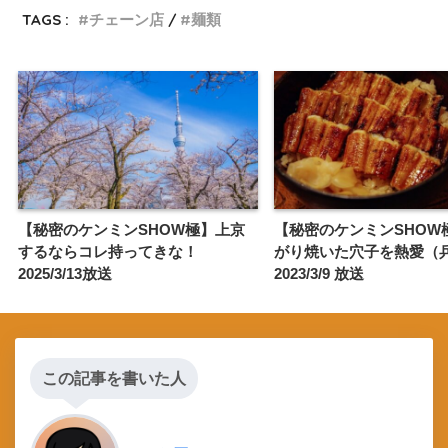
TAGS :
チェーン店
麺類
【秘密のケンミンSHOW極】上京
【秘密のケンミンSHOW
するならコレ持ってきな！
がり焼いた穴子を熱愛（
2025/3/13放送
2023/3/9 放送
この記事を書いた人