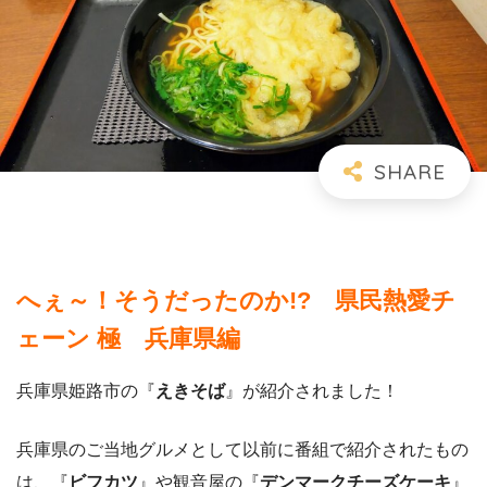
へぇ～！そうだったのか!? 県民熱愛チ
ェーン 極 兵庫県編
兵庫県姫路市の『
えきそば
』が紹介されました！
兵庫県のご当地グルメとして以前に番組で紹介されたもの
は、『
ビフカツ
』や観音屋の『
デンマークチーズケーキ
』