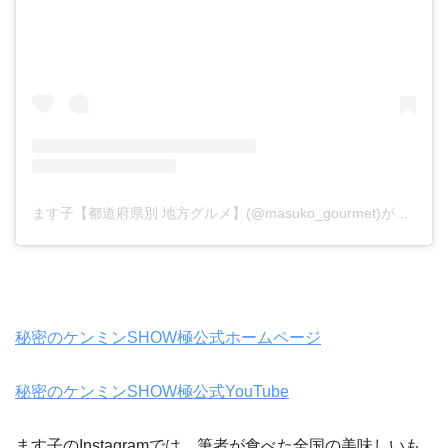
ます子【都道府県別 地方グルメ】(@masuko_gourmet)がシェアした投稿
秘密のケンミンSHOW極公式ホームページ
秘密のケンミンSHOW極公式YouTube
ます子のInstagramでは、筆者が食べた全国の美味しいも