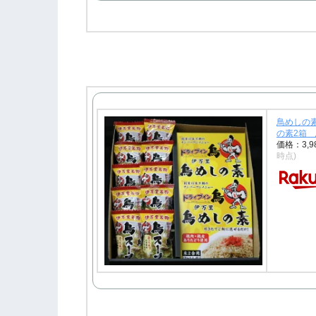
鳥めしの
の素2箱
価格：3,
時点)