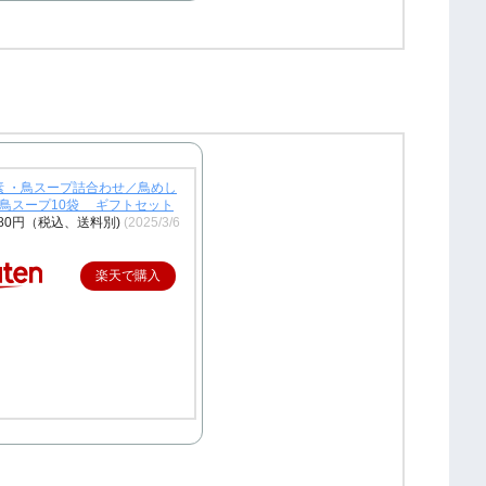
素 ・鳥スープ詰合わせ／鳥めし
 鳥スープ10袋 ギフトセット
980円（税込、送料別)
(2025/3/6
楽天で購入