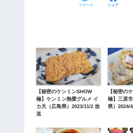
ツイート
シェア
【秘密のケンミンSHOW
【秘密のケ
極】ケンミン熱愛グルメ イ
極】三原
カ天（広島県）2023/11/2 放
県）2024/
送