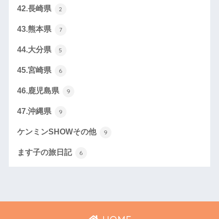
42.長崎県
2
43.熊本県
7
44.大分県
5
45.宮崎県
6
46.鹿児島県
9
47.沖縄県
9
ケンミンSHOWその他
9
ます子の旅日記
6