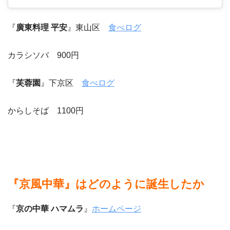
『
廣東料理 平安
』東山区
食べログ
カラシソバ 900円
『
芙蓉園
』下京区
食べログ
からしそば 1100円
『京風中華』はどのように誕生したか
『
京の中華 ハマムラ
』
ホームページ