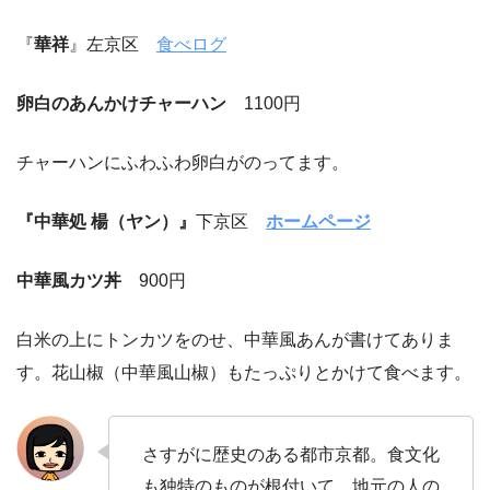
『
華祥
』左京区
食べログ
卵白のあんかけチャーハン
1100円
チャーハンにふわふわ卵白がのってます。
『中華処 楊（ヤン）』
下京区
ホームページ
中華風カツ丼
900円
白米の上にトンカツをのせ、中華風あんが書けてありま
す。花山椒（中華風山椒）もたっぷりとかけて食べます。
さすがに歴史のある都市京都。食文化
も独特のものが根付いて、地元の人の