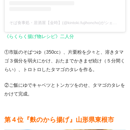
そば食事処・居酒屋【金時】(@kintoki.fujihoncho)がシェアした投稿
《らくらく揚げ物レシピ》二人分
①市販のそばつゆ（350cc）、片栗粉を少々と、溶きタマ
ゴ３個分を弱火にかけ、おたまでかきまぜ続け（５分間く
らい）、トロトロしたタマゴのタレを作る。
②ご飯にゆでキャベツとトンカツをのせ、タマゴのタレを
かけて完成。
第４位『麩のから揚げ』山形県東根市