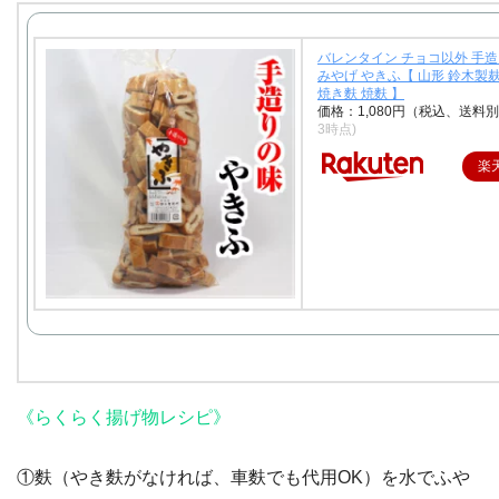
バレンタイン チョコ以外 手造
みやげ やきふ【 山形 鈴木製
焼き麩 焼麩 】
価格：1,080円（税込、送料別
3時点)
楽
《らくらく揚げ物レシピ》
①麩（やき麩がなければ、車麩でも代用OK）を水でふや