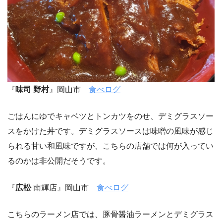
『
味司 野村
』岡山市
食べログ
ごはんにゆでキャベツとトンカツをのせ、デミグラスソー
スをかけた丼です。デミグラスソースは味噌の風味が感じ
られる甘い和風味ですが、こちらの店舗では何が入ってい
るのかは非公開だそうです。
『
広松
南輝店』岡山市
食べログ
こちらのラーメン店では、豚骨醤油ラーメンとデミグラス