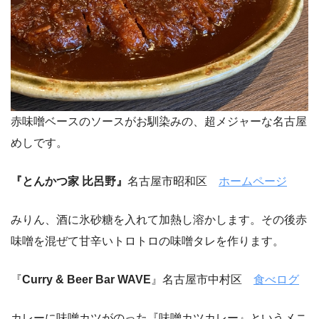
赤味噌ベースのソースがお馴染みの、超メジャーな名古屋
めしです。
『とんかつ家 比呂野』
名古屋市昭和区
ホームページ
みりん、酒に氷砂糖を入れて加熱し溶かします。その後赤
味噌を混ぜて甘辛いトロトロの味噌タレを作ります。
『
Curry & Beer Bar WAVE
』名古屋市中村区
食べログ
カレーに味噌カツがのった『味噌カツカレー』というメニ