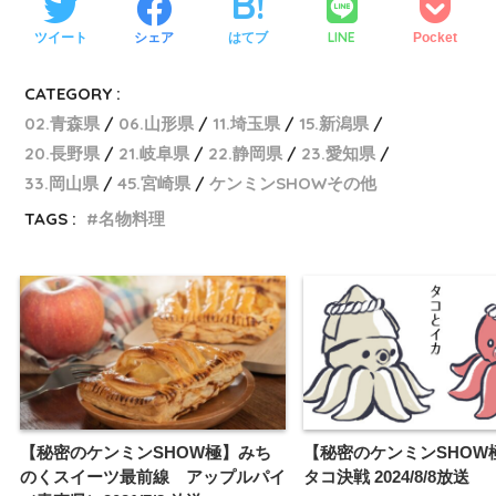
LINE
ツイート
シェア
はてブ
Pocket
CATEGORY :
02.青森県
06.山形県
11.埼玉県
15.新潟県
20.長野県
21.岐阜県
22.静岡県
23.愛知県
33.岡山県
45.宮崎県
ケンミンSHOWその他
TAGS :
名物料理
【秘密のケンミンSHOW極】みち
【秘密のケンミンSHOW
のくスイーツ最前線 アップルパイ
タコ決戦 2024/8/8放送