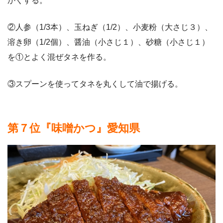
かくする。
②人参（1/3本）、玉ねぎ（1/2）、小麦粉（大さじ３）、
溶き卵（1/2個）、醤油（小さじ１）、砂糖（小さじ１）
を①とよく混ぜタネを作る。
③スプーンを使ってタネを丸くして油で揚げる。
第７位『味噌かつ』愛知県