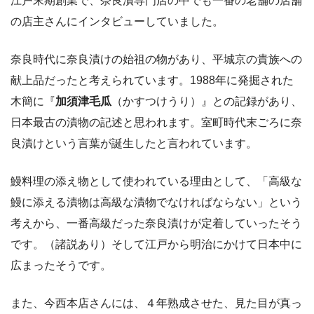
江戸末期創業で、奈良漬専門店の中でも一番の老舗の店舗
の店主さんにインタビューしていました。
奈良時代に奈良漬けの始祖の物があり、平城京の貴族への
献上品だったと考えられています。1988年に発掘された
木簡に『
加須津毛瓜
（かすつけうり）』との記録があり、
日本最古の漬物の記述と思われます。室町時代末ごろに奈
良漬けという言葉が誕生したと言われています。
鰻料理の添え物として使われている理由として、「高級な
鰻に添える漬物は高級な漬物でなければならない」という
考えから、一番高級だった奈良漬けが定着していったそう
です。（諸説あり）そして江戸から明治にかけて日本中に
広まったそうです。
また、今西本店さんには、４年熟成させた、見た目が真っ