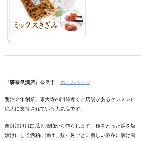
『
森奈良漬店』
奈良市
ホームページ
明治２年創業。東大寺の門前近くに店舗があるケンミンに
絶大に支持されている人気店です。
奈良漬けは白瓜と酒粕から作られます。種をとった瓜を塩
漬けにして酒粕に漬け、数ヶ月ごとに新しい酒粕に漬け替