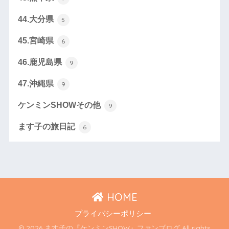
44.大分県
5
45.宮崎県
6
46.鹿児島県
9
47.沖縄県
9
ケンミンSHOWその他
9
ます子の旅日記
6
HOME
プライバシーポリシー
© 2026 ます子の『ケンミンSHOW』ファンブログ All rights