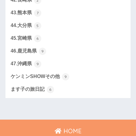
2
43.熊本県
7
44.大分県
5
45.宮崎県
6
46.鹿児島県
9
47.沖縄県
9
ケンミンSHOWその他
9
ます子の旅日記
6
HOME