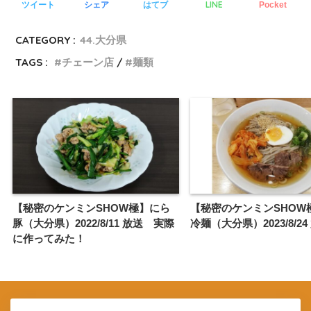
LINE
ツイート
シェア
はてブ
Pocket
CATEGORY :
44.大分県
TAGS :
チェーン店
麺類
【秘密のケンミンSHOW極】にら
【秘密のケンミンSHOW
豚（大分県）2022/8/11 放送 実際
冷麺（大分県）2023/8/24
に作ってみた！