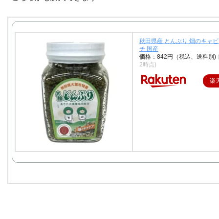
秋田県産 とんぶり 畑のキャビ
チ 国産
価格：842円（税込、送料別)
2時点)
楽