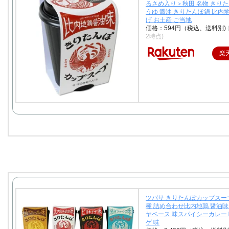
るさめ入り＞秋田 名物 きりた
うゆ 醤油 きりたんぽ鍋 比内
げ お土産 ご当地
価格：594円（税込、送料別)
2時点)
楽
ツバサ きりたんぽカップスープ
種 詰め合わせ比内地鶏 醤油味
ヤベース 味スパイシーカレー
ゲ 味