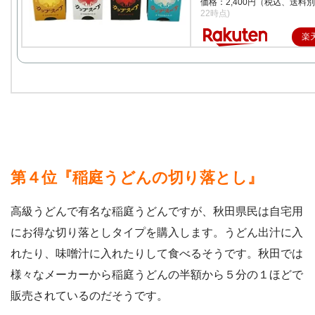
価格：2,400円（税込、送料別
22時点)
楽
第４位『稲庭うどんの切り落とし』
高級うどんで有名な稲庭うどんですが、秋田県民は自宅用
にお得な切り落としタイプを購入します。うどん出汁に入
れたり、味噌汁に入れたりして食べるそうです。秋田では
様々なメーカーから稲庭うどんの半額から５分の１ほどで
販売されているのだそうです。