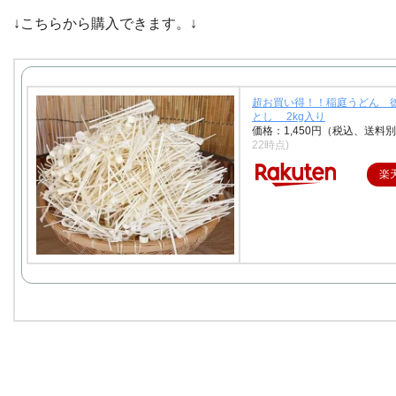
↓こちらから購入できます。↓
超お買い得！！稲庭うどん 
とし 2kg入り
価格：1,450円（税込、送料別
22時点)
楽