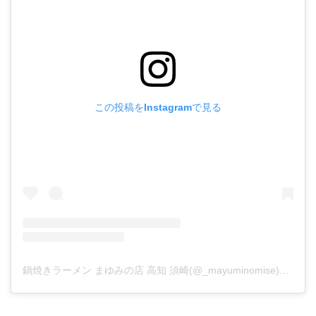
この投稿をInstagramで見る
鍋焼きラーメン まゆみの店 高知 須崎(@_mayuminomise)がシェアした投稿