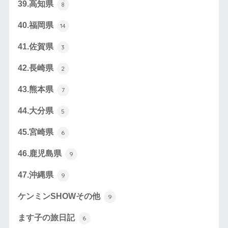
39.高知県
8
40.福岡県
14
41.佐賀県
3
42.長崎県
2
43.熊本県
7
44.大分県
5
45.宮崎県
6
46.鹿児島県
9
47.沖縄県
9
ケンミンSHOWその他
9
ます子の旅日記
6