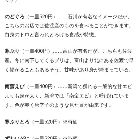
のどぐろ
（一皿520円）……石川が有名なイメージだが、
こちらのお店では佐渡産のものを食べることができます。
白身のトロと言われとろける食感が特徴。
寒ぶり
（一皿400円）……富山が有名だが、こちらも佐渡
産。冬に南下してくるブリは、富山より北にある佐渡で早
く揚がることもあるそう。甘味があり身が締まっている。
南蛮えび
（一皿400円）……新潟で獲れる一般的な甘エビ
よりも身が太く、新潟では『南蛮エビ』と呼ばれていま
す。色が赤く唐辛子のような見た目が由来です。
寒ぶりとろ
（一皿520円）※時価
ずわいがに
（一皿520円）※時価