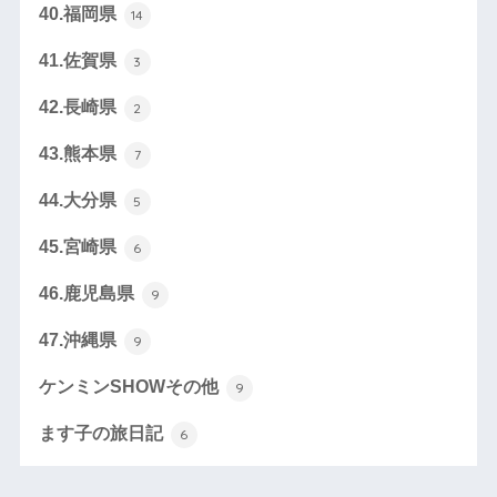
40.福岡県
14
41.佐賀県
3
42.長崎県
2
43.熊本県
7
44.大分県
5
45.宮崎県
6
46.鹿児島県
9
47.沖縄県
9
ケンミンSHOWその他
9
ます子の旅日記
6