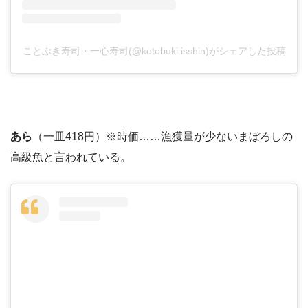
ことぶき寿司・一心寿司(@kotobuki.isshin)がシェアした投稿
あら
（一皿418円）※時価……漁獲量が少ないまぼろしの
高級魚と言われている。