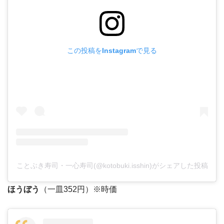
この投稿をInstagramで見る
ことぶき寿司・一心寿司(@kotobuki.isshin)がシェアした投稿
ほうぼう
（一皿352円）※時価