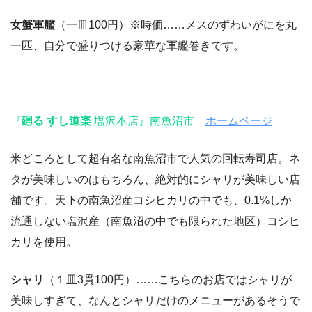
女蟹軍艦
（一皿100円）※時価……メスのずわいがにを丸
一匹、自分で盛りつける豪華な軍艦巻きです。
『
廻る すし道楽
塩沢本店』南魚沼市
ホームページ
米どころとして超有名な南魚沼市で人気の回転寿司店。ネ
タが美味しいのはもちろん、絶対的にシャリが美味しい店
舗です。天下の南魚沼産コシヒカリの中でも、0.1%しか
流通しない塩沢産（南魚沼の中でも限られた地区）コシヒ
カリを使用。
シャリ
（１皿3貫100円）……こちらのお店ではシャリが
美味しすぎて、なんとシャリだけのメニューがあるそうで