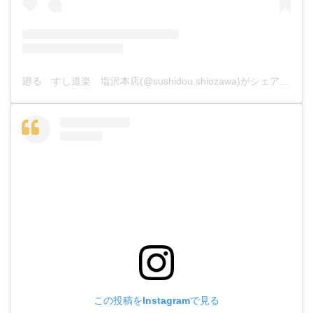
廻る すし道楽 塩沢本店(@sushidou.shiozawa)がシェアした投稿
この投稿をInstagramで見る