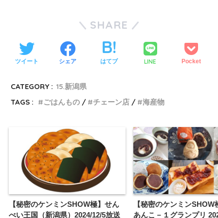
SHARE
LINE
ツイート
シェア
はてブ
Pocket
CATEGORY :
15.新潟県
TAGS :
ごはんもの
チェーン店
海産物
【秘密のケンミンSHOW極】せん
【秘密のケンミンSHOW
べい王国（新潟県）2024/12/5放送
あんこ－１グランプリ 2025