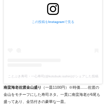
この投稿をInstagramで見る
ことぶき寿司・一心寿司(@kotobuki.isshin)がシェアした投稿
南蛮海老佐渡金山盛り
（一皿1100円）※時価……佐渡の
金山をモチーフにした寿司ネタ。一貫に南蛮海老が6尾も
盛ってあり、金箔付きの豪華な一皿。